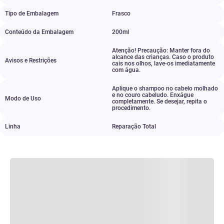
Tipo de Embalagem
Frasco
Conteúdo da Embalagem
200ml
Atenção! Precaução: Manter fora do
alcance das crianças. Caso o produto
Avisos e Restrições
cais nos olhos
,
lave-os imediatamente
com água.
Aplique o shampoo no cabelo molhado
e no couro cabeludo. Enxágue
Modo de Uso
completamente. Se desejar
,
repita o
procedimento.
Linha
Reparação Total