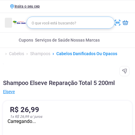
Insira o seu cep
Cupons
Serviços de Saúde
Nossas Marcas
Cabelos
Shampoos
Cabelos Danificados Ou Opacos
Shampoo Elseve Reparação Total 5 200ml
Elseve
R$
26
,
99
1
x
R$ 26,99
s/ juros
Carregando...