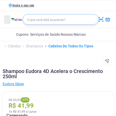
Insira o seu cep
Cupons
Serviços de Saúde
Nossas Marcas
Cabelos
Shampoos
Cabelos De Todos Os Tipos
Shampoo Eudora 4D Acelera o Crescimento
250ml
Eudora Siàge
-
25
%
R$
55
,
99
R$
41
,
99
1
x
R$ 41,99
s/ juros
Carregando...