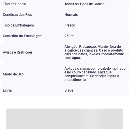
Tipo de Cabelo
Todos os Tipos de Cabelo
Condição dos Fios
Normais
Tipo de Embalagem
Frasco
Conteúdo da Embalagem
250ml
Atenção! Precaução: Manter fora do
alcance das crianças. Caso o produto
Avisos e Restrições
cais nos olhos
,
lave-os imediatamente
com água.
Aplique o shampoo no cabelo molhado
e no couro cabeludo. Enxágue
Modo de Uso
completamente. Se desejar
,
repita o
procedimento.
Linha
Siàge