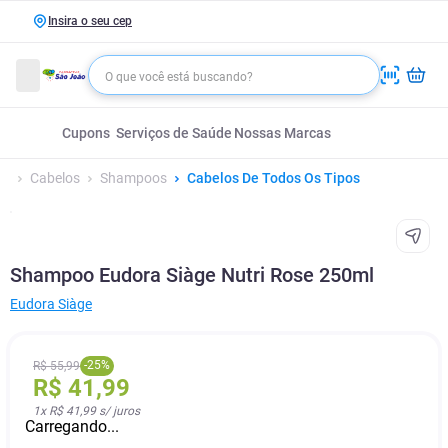
Insira o seu cep
Cupons
Serviços de Saúde
Nossas Marcas
Cabelos
Shampoos
Cabelos De Todos Os Tipos
Shampoo Eudora Siàge Nutri Rose 250ml
Eudora Siàge
-
25
%
R$
55
,
99
R$
41
,
99
1
x
R$ 41,99
s/ juros
Carregando...