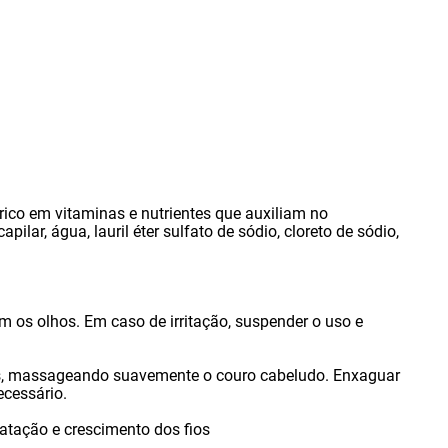
rico em vitaminas e nutrientes que auxiliam no
capilar
,
água
,
lauril éter sulfato de sódio
,
cloreto de sódio
,
om os olhos. Em caso de irritação
,
suspender o uso e
s
,
massageando suavemente o couro cabeludo. Enxaguar
ecessário.
ratação e crescimento dos fios