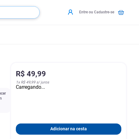
Entre ou Cadastre-se
R$
49
,
99
1
x
R$ 49,99
s/ juros
Carregando...
ecer
om
Adicionar na cesta