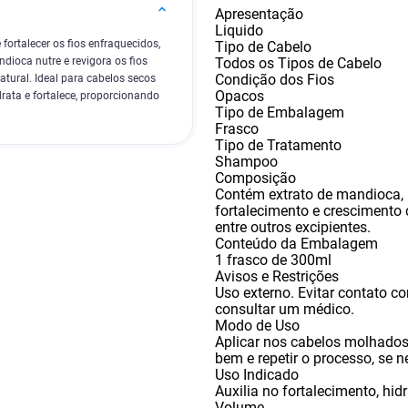
Apresentação
Liquido
ortalecer os fios enfraquecidos,
Tipo de Cabelo
Todos os Tipos de Cabelo
ioca nutre e revigora os fios
Condição dos Fios
atural. Ideal para cabelos secos
Opacos
ata e fortalece, proporcionando
Tipo de Embalagem
Frasco
Tipo de Tratamento
Shampoo
Composição
Contém extrato de mandioca
,
fortalecimento e crescimento 
entre outros excipientes.
Conteúdo da Embalagem
1 frasco de 300ml
Avisos e Restrições
Uso externo. Evitar contato c
consultar um médico.
Modo de Uso
Aplicar nos cabelos molhado
bem e repetir o processo
,
se n
Uso Indicado
Auxilia no fortalecimento
,
hid
Volume