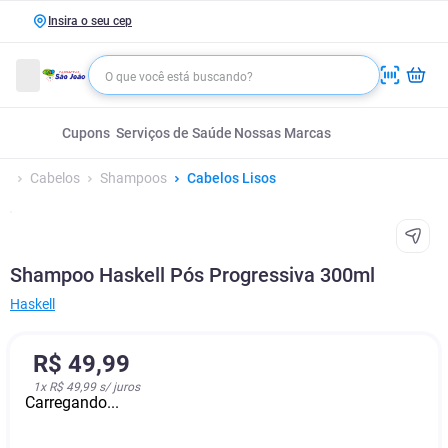
Insira o seu cep
Cupons
Serviços de Saúde
Nossas Marcas
Cabelos
Shampoos
Cabelos Lisos
Shampoo Haskell Pós Progressiva 300ml
Haskell
R$
49
,
99
1
x
R$ 49,99
s/ juros
Carregando...