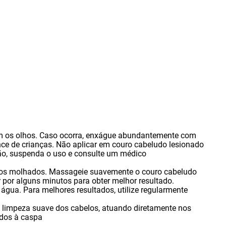
m os olhos. Caso ocorra
,
enxágue abundantemente com
ce de crianças. Não aplicar em couro cabeludo lesionado
ão
,
suspenda o uso e consulte um médico
os molhados. Massageie suavemente o couro cabeludo
 por alguns minutos para obter melhor resultado.
gua. Para melhores resultados
,
utilize regularmente
limpeza suave dos cabelos
,
atuando diretamente nos
ados à caspa