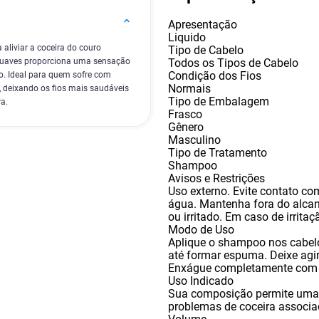
Apresentação
Liquido
aliviar a coceira do couro
Tipo de Cabelo
Todos os Tipos de Cabelo
suaves proporciona uma sensação
Condição dos Fios
do. Ideal para quem sofre com
Normais
 deixando os fios mais saudáveis
Tipo de Embalagem
ra.
Frasco
Gênero
Masculino
Tipo de Tratamento
Shampoo
Avisos e Restrições
Uso externo. Evite contato co
água. Mantenha fora do alcan
ou irritado. Em caso de irritaç
Modo de Uso
Aplique o shampoo nos cabel
até formar espuma. Deixe agir
Enxágue completamente com á
Uso Indicado
Sua composição permite uma 
problemas de coceira associ