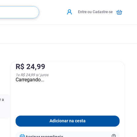
Entre ou Cadastre-se
R$
24
,
99
1
x
R$ 24,99
s/ juros
Carregando...
r a
Adicionar na cesta