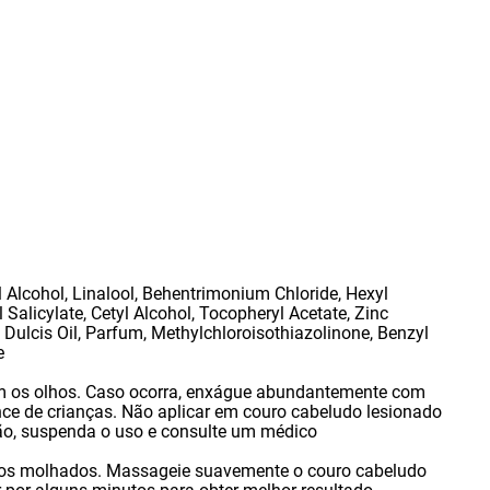
l Alcohol
,
Linalool
,
Behentrimonium Chloride
,
Hexyl
 Salicylate
,
Cetyl Alcohol
,
Tocopheryl Acetate
,
Zinc
Dulcis Oil
,
Parfum
,
Methylchloroisothiazolinone
,
Benzyl
e
m os olhos. Caso ocorra
,
enxágue abundantemente com
ce de crianças. Não aplicar em couro cabeludo lesionado
ão
,
suspenda o uso e consulte um médico
os molhados. Massageie suavemente o couro cabeludo