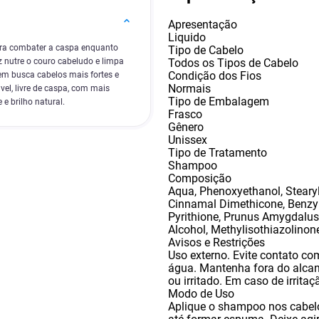
Apresentação
Liquido
ra combater a caspa enquanto
Tipo de Cabelo
Todos os Tipos de Cabelo
z nutre o couro cabeludo e limpa
Condição dos Fios
em busca cabelos mais fortes e
Normais
l, livre de caspa, com mais
Tipo de Embalagem
e brilho natural.
Frasco
Gênero
Unissex
Tipo de Tratamento
Shampoo
Composição
Aqua
,
Phenoxyethanol
,
Steary
Cinnamal Dimethicone
,
Benzyl
Pyrithione
,
Prunus Amygdalus 
Alcohol
,
Methylisothiazolinon
Avisos e Restrições
Uso externo. Evite contato co
água. Mantenha fora do alcan
ou irritado. Em caso de irritaç
Modo de Uso
Aplique o shampoo nos cabel