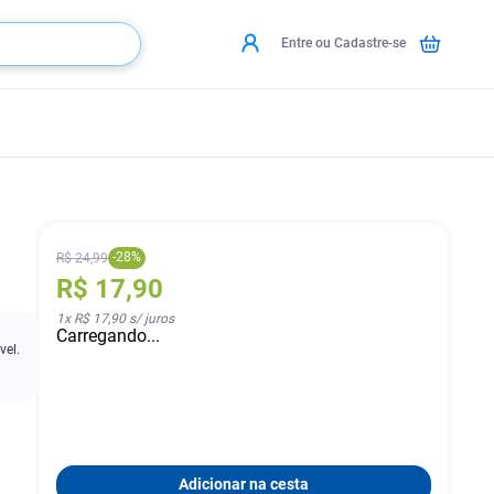
Entre ou Cadastre-se
-
28
%
R$
24
,
99
R$
17
,
90
1
x
R$ 17,90
s/ juros
Carregando...
vel.
Adicionar na cesta