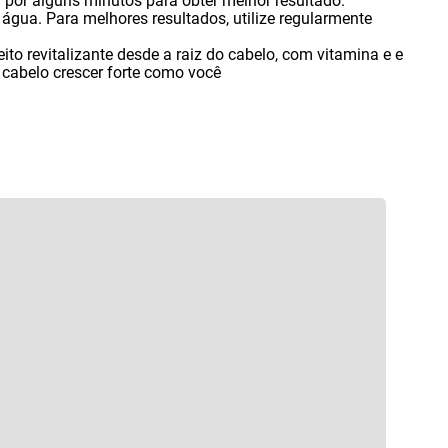
 por alguns minutos para obter melhor resultado.
gua. Para melhores resultados
,
utilize regularmente
ito revitalizante desde a raiz do cabelo
,
com vitamina e e
u cabelo crescer forte como você