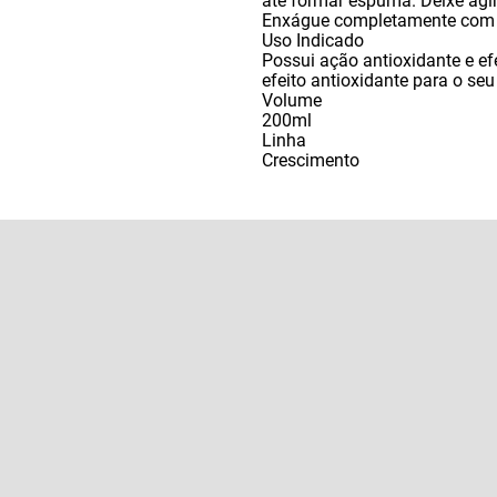
até formar espuma. Deixe agir
Enxágue completamente com á
Uso Indicado
Possui ação antioxidante e efe
efeito antioxidante para o se
Volume
200ml
Linha
Crescimento