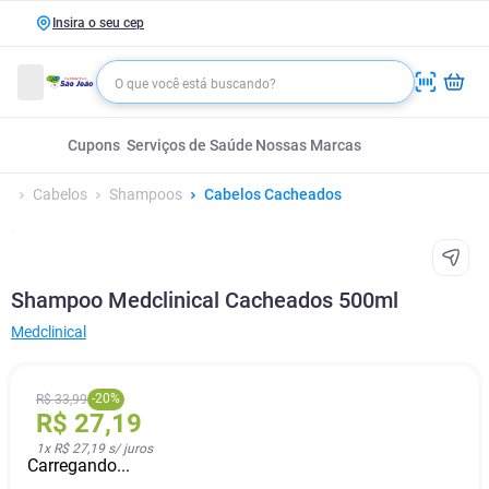
Insira o seu cep
Cupons
Serviços de Saúde
Nossas Marcas
Cabelos
Shampoos
Cabelos Cacheados
Shampoo Medclinical Cacheados 500ml
Medclinical
-
20
%
R$
33
,
99
R$
27
,
19
1
x
R$ 27,19
s/ juros
Carregando...