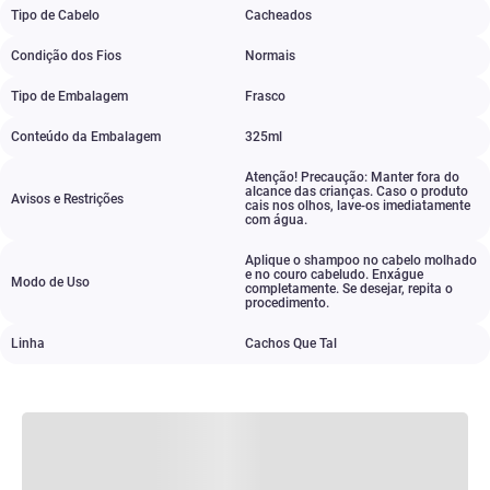
Tipo de Cabelo
Cacheados
Condição dos Fios
Normais
Tipo de Embalagem
Frasco
Conteúdo da Embalagem
325ml
Atenção! Precaução: Manter fora do
alcance das crianças. Caso o produto
Avisos e Restrições
cais nos olhos
,
lave-os imediatamente
com água.
Aplique o shampoo no cabelo molhado
e no couro cabeludo. Enxágue
Modo de Uso
completamente. Se desejar
,
repita o
procedimento.
Linha
Cachos Que Tal