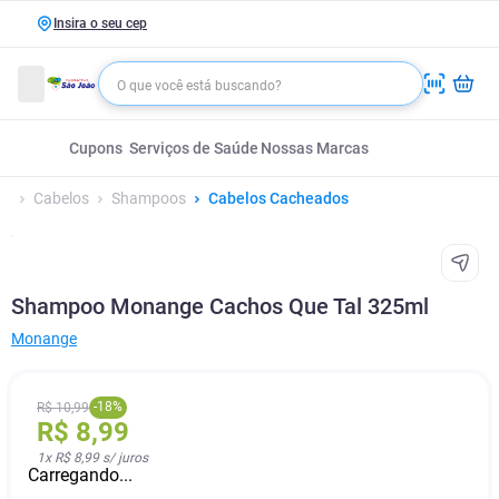
Insira o seu cep
Cupons
Serviços de Saúde
Nossas Marcas
Cabelos
Shampoos
Cabelos Cacheados
Shampoo Monange Cachos Que Tal 325ml
Monange
-
18
%
R$
10
,
99
R$
8
,
99
1
x
R$ 8,99
s/ juros
Carregando...