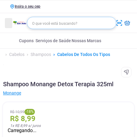
Insira o seu cep
Cupons
Serviços de Saúde
Nossas Marcas
Cabelos
Shampoos
Cabelos De Todos Os Tipos
Shampoo Monange Detox Terapia 325ml
Monange
-
18
%
R$
10
,
99
R$
8
,
99
1
x
R$ 8,99
s/ juros
Carregando...