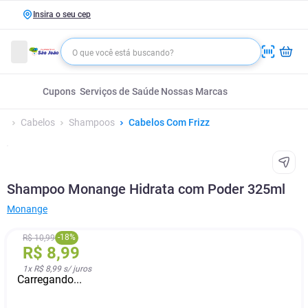
Insira o seu cep
Cupons
Serviços de Saúde
Nossas Marcas
Cabelos
Shampoos
Cabelos Com Frizz
Shampoo Monange Hidrata com Poder 325ml
Monange
-
18
%
R$
10
,
99
R$
8
,
99
1
x
R$ 8,99
s/ juros
Carregando...