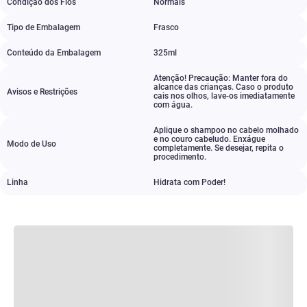
Condição dos Fios
Normais
Tipo de Embalagem
Frasco
Conteúdo da Embalagem
325ml
Atenção! Precaução: Manter fora do
alcance das crianças. Caso o produto
Avisos e Restrições
cais nos olhos
,
lave-os imediatamente
com água.
Aplique o shampoo no cabelo molhado
e no couro cabeludo. Enxágue
Modo de Uso
completamente. Se desejar
,
repita o
procedimento.
Linha
Hidrata com Poder!