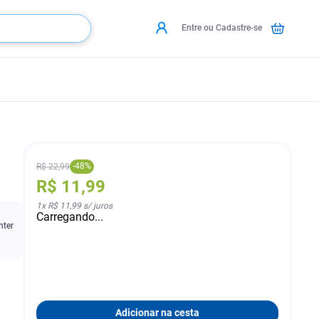
Entre ou Cadastre-se
-
48
%
R$
22
,
99
R$
11
,
99
1
x
R$ 11,99
s/ juros
Carregando...
nter
Adicionar na cesta