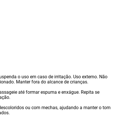
uspenda o uso em caso de irritação. Uso externo. Não
ionado. Manter fora do alcance de crianças.
ssageie até formar espuma e enxágue. Repita se
ação.
descoloridos ou com mechas
,
ajudando a manter o tom
ados.