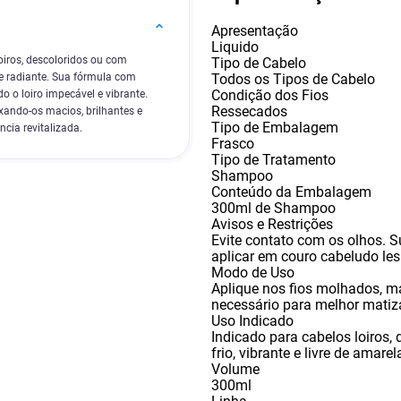
Apresentação
Liquido
oiros, descoloridos ou com
Tipo de Cabelo
Todos os Tipos de Cabelo
e radiante. Sua fórmula com
Condição dos Fios
 o loiro impecável e vibrante.
Ressecados
ixando-os macios, brilhantes e
Tipo de Embalagem
cia revitalizada.
Frasco
Tipo de Tratamento
Shampoo
Conteúdo da Embalagem
300ml de Shampoo
Avisos e Restrições
Evite contato com os olhos. S
aplicar em couro cabeludo les
Modo de Uso
Aplique nos fios molhados
,
ma
necessário para melhor matiz
Uso Indicado
Indicado para cabelos loiros
,
frio
,
vibrante e livre de amarel
Volume
300ml