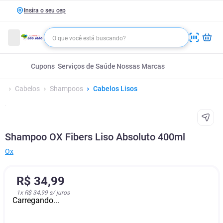
Insira o seu cep
Cupons
Serviços de Saúde
Nossas Marcas
Cabelos
Shampoos
Cabelos Lisos
Shampoo OX Fibers Liso Absoluto 400ml
Ox
R$
34
,
99
1
x
R$ 34,99
s/ juros
Carregando...