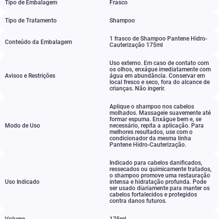
Tipo de Embalagem
Frasco
Tipo de Tratamento
Shampoo
1 frasco de Shampoo Pantene Hidro-
Conteúdo da Embalagem
Cauterização 175ml
Uso externo. Em caso de contato com
os olhos
,
enxágue imediatamente com
Avisos e Restrições
água em abundância. Conservar em
local fresco e seco
,
fora do alcance de
crianças. Não ingerir.
Aplique o shampoo nos cabelos
molhados. Massageie suavemente até
formar espuma. Enxágue bem e
,
se
Modo de Uso
necessário
,
repita a aplicação. Para
melhores resultados
,
use com o
condicionador da mesma linha
Pantene Hidro-Cauterização.
Indicado para cabelos danificados
,
ressecados ou quimicamente tratados
,
o shampoo promove uma restauração
Uso Indicado
intensa e hidratação profunda. Pode
ser usado diariamente para manter os
cabelos fortalecidos e protegidos
contra danos futuros.