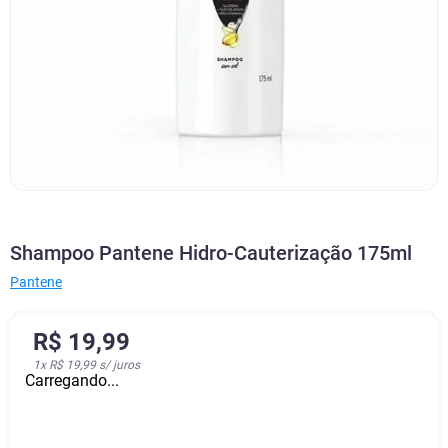
Shampoo Pantene Hidro-Cauterização 175ml
Pantene
R$
19
,
99
1
x
R$ 19,99
s/ juros
Carregando...