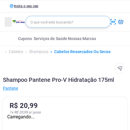
Insira o seu cep
Cupons
Serviços de Saúde
Nossas Marcas
Cabelos
Shampoos
Cabelos Ressecados Ou Secos
Shampoo Pantene Pro-V Hidratação 175ml
Pantene
R$
20
,
99
1
x
R$ 20,99
s/ juros
Carregando...