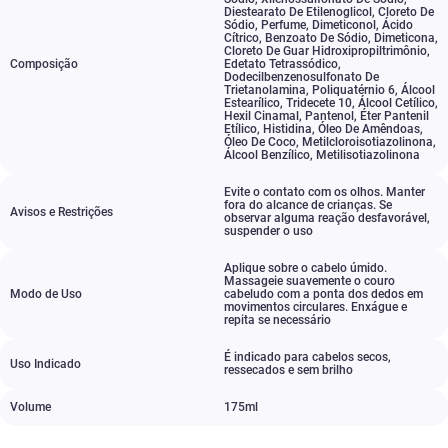
Diestearato De Etilenoglicol
,
Cloreto De
Sódio
,
Perfume
,
Dimeticonol
,
Ácido
Cítrico
,
Benzoato De Sódio
,
Dimeticona
,
Cloreto De Guar Hidroxipropiltrimônio
,
Composição
Edetato Tetrassódico
,
Dodecilbenzenosulfonato De
Trietanolamina
,
Poliquatérnio 6
,
Álcool
Estearílico
,
Tridecete 10
,
Álcool Cetílico
,
Hexil Cinamal
,
Pantenol
,
Éter Pantenil
Etílico
,
Histidina
,
Óleo De Amêndoas
,
Óleo De Coco
,
Metilcloroisotiazolinona
,
Álcool Benzílico
,
Metilisotiazolinona
Evite o contato com os olhos. Manter
fora do alcance de crianças. Se
Avisos e Restrições
observar alguma reação desfavorável
,
suspender o uso
Aplique sobre o cabelo úmido.
Massageie suavemente o couro
Modo de Uso
cabeludo com a ponta dos dedos em
movimentos circulares. Enxágue e
repita se necessário
É indicado para cabelos secos
,
Uso Indicado
ressecados e sem brilho
Volume
175ml