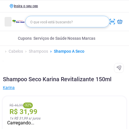
Insira o seu cep
Cupons
Serviços de Saúde
Nossas Marcas
Cabelos
Shampoos
Shampoo A Seco
Shampoo Seco Karina Revitalizante 150ml
Karina
-
32
%
R$
46
,
99
R$
31
,
99
1
x
R$ 31,99
s/ juros
Carregando...