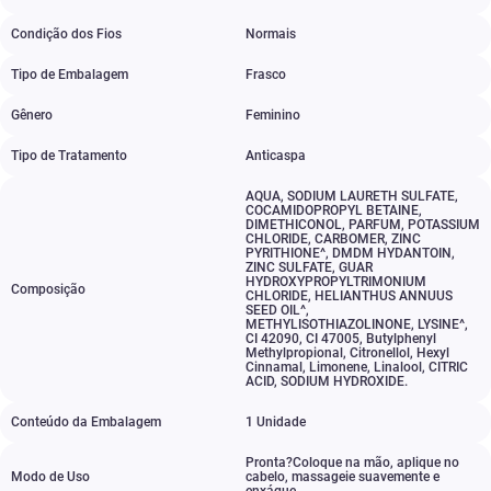
Condição dos Fios
Normais
Tipo de Embalagem
Frasco
Gênero
Feminino
Tipo de Tratamento
Anticaspa
AQUA
,
SODIUM LAURETH SULFATE
,
COCAMIDOPROPYL BETAINE
,
DIMETHICONOL
,
PARFUM
,
POTASSIUM
CHLORIDE
,
CARBOMER
,
ZINC
PYRITHIONE^
,
DMDM HYDANTOIN
,
ZINC SULFATE
,
GUAR
HYDROXYPROPYLTRIMONIUM
Composição
CHLORIDE
,
HELIANTHUS ANNUUS
SEED OIL^
,
METHYLISOTHIAZOLINONE
,
LYSINE^
,
CI 42090
,
CI 47005
,
Butylphenyl
Methylpropional
,
Citronellol
,
Hexyl
Cinnamal
,
Limonene
,
Linalool
,
CITRIC
ACID
,
SODIUM HYDROXIDE.
Conteúdo da Embalagem
1 Unidade
Pronta?Coloque na mão
,
aplique no
Modo de Uso
cabelo
,
massageie suavemente e