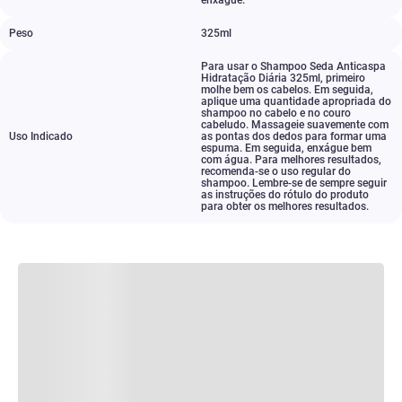
enxágue.
Peso
325ml
Para usar o Shampoo Seda Anticaspa
Hidratação Diária 325ml
,
primeiro
molhe bem os cabelos. Em seguida
,
aplique uma quantidade apropriada do
shampoo no cabelo e no couro
cabeludo. Massageie suavemente com
Uso Indicado
as pontas dos dedos para formar uma
espuma. Em seguida
,
enxágue bem
com água. Para melhores resultados
,
recomenda-se o uso regular do
shampoo. Lembre-se de sempre seguir
as instruções do rótulo do produto
para obter os melhores resultados.