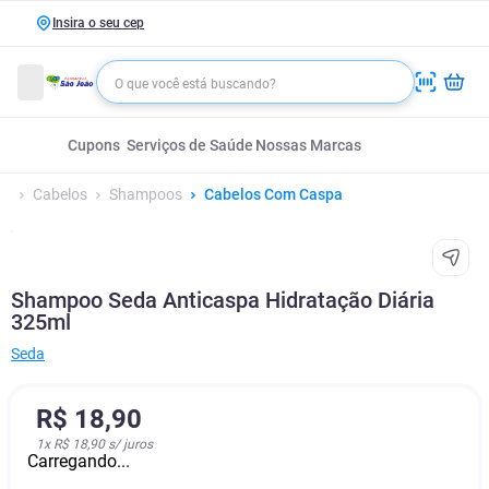
Insira o seu cep
Cupons
Serviços de Saúde
Nossas Marcas
Cabelos
Shampoos
Cabelos Com Caspa
Shampoo Seda Anticaspa Hidratação Diária
325ml
Seda
R$
18
,
90
1
x
R$ 18,90
s/ juros
Carregando...