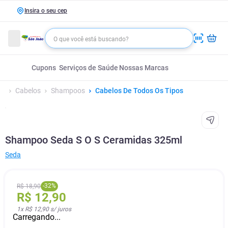
Insira o seu cep
Cupons
Serviços de Saúde
Nossas Marcas
Cabelos
Shampoos
Cabelos De Todos Os Tipos
Shampoo Seda S O S Ceramidas 325ml
Seda
-
32
%
R$
18
,
90
R$
12
,
90
1
x
R$ 12,90
s/ juros
Carregando...