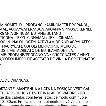
AMINOMETHYL PROPANOL/AMINOMETILPROPANOL
,
AMAL
,
AQUA/WATER/ÁGUA
,
ARGANIA SPINOSA KERNEL
ARGANIA SPINOSA
,
BUTANE/BUTANO
,
TICONA
,
HEXYL CINNAMAL/HEXIL CINAMAL
,
LOOL/LINALOL
,
OCTYLACRYLAMIDE AND ACRYLATES
THACRYLATE COPOLYMER/COPOLÍMERO DE
TOS E METACRILATO DE BUTILAMINOETILA
,
UME
,
PROPANE/PROPANO
,
VA / CROTONATES / VINYL
COPOLÍMERO DE ACETATO DE VINILA E CROTONATOS
.
E DE CRIANÇAS.
IMPORTANTE: MANTENHA A LATA NA POSIÇÃO VERTICAL
TEJA OS OLHOS E EVITE INALAR OS VAPORES DO
ie dos cabelos com leves jatos
,
de modo contínuo e
 20 - 30cm. Em caso de entupimento da válvula
,
retire o
 água aquecida por alguns minutos e limpe com uma