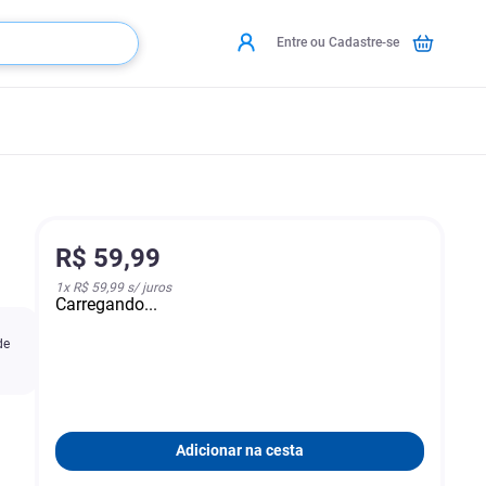
Entre ou Cadastre-se
R$
59
,
99
1
x
R$ 59,99
s/ juros
Carregando...
de
Adicionar na cesta