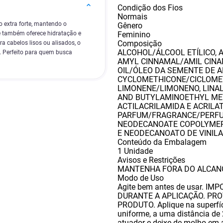
Condição dos Fios
Normais
o extra forte, mantendo o
Gênero
Feminino
e também oferece hidratação e
Composição
ra cabelos lisos ou alisados, o
ALCOHOL/ÁLCOOL ETÍLICO
,
. Perfeito para quem busca
AMYL CINNAMAL/AMIL CIN
OIL/ÓLEO DA SEMENTE DE 
CYCLOMETHICONE/CICLOME
LIMONENE/LIMONENO
,
LINA
AND BUTYLAMINOETHYL ME
ACTILACRILAMIDA E ACRILA
PARFUM/FRAGRANCE/PERF
NEODECANOATE COPOLYMER/
E NEODECANOATO DE VINILA
Conteúdo da Embalagem
1 Unidade
Avisos e Restrições
MANTENHA FORA DO ALCANC
Modo de Uso
Agite bem antes de usar. 
DURANTE A APLICAÇÃO. PRO
PRODUTO. Aplique na superfíc
uniforme
,
a uma distância de
atuador e deixe de molho em