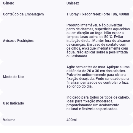
Gênero
Unissex
Conteúdo da Embalagem
1 Spray Fixador Neez Forte 18h
,
400ml
Produto inflamável. Não pulverizar
perto de chamas
,
superfícies aquecidas
ou em direção ao fogo. Não expor a
temperaturas acima de 50°C. Evitar
Avisos e Restrições
inalação direta. Manter fora do alcance
de crianças. Em caso de contato com
os olhos
,
enxágue imediatamente com
água. Não aplicar sobre a pele irritada
ou lesionada.
Agite bem antes de usar. Aplique a uma
distância de 20 a 30 cm dos cabelos.
Pulverize uniformemente para obter a
Modo de Uso
fixação desejada. Pode ser usado para
finalizar penteados ou controlar o frizz
ao longo do dia.
Indicado para todos os tipos de cabelo.
Ideal para fixação moderada
,
Uso Indicado
proporcionando um acabamento
natural e flexível aos penteados.
Volume
400ml