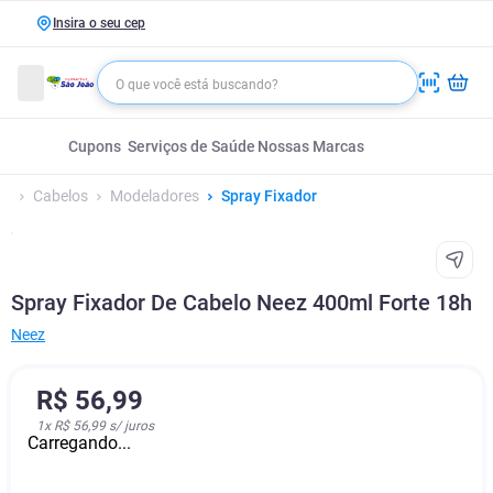
Insira o seu cep
Cupons
Serviços de Saúde
Nossas Marcas
Cabelos
Modeladores
Spray Fixador
Spray Fixador De Cabelo Neez 400ml Forte 18h
Neez
R$
56
,
99
1
x
R$ 56,99
s/ juros
Carregando...