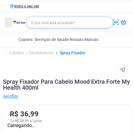
Insira o seu cep
Cupons
Serviços de Saúde
Nossas Marcas
Cabelos
Modeladores
Spray Fixador
Spray Fixador Para Cabelo Mood Extra Forte My
Health 400ml
Aeroflex
R$
36
,
99
1
x
R$ 36,99
s/ juros
Carregando...