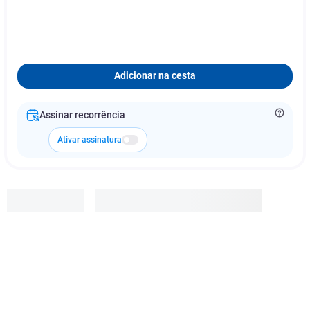
Adicionar na cesta
Assinar recorrência
Ativar assinatura
Aeroflex
R$
36
,
99
Adicionar à cesta
1
x