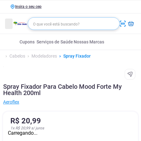
Insira o seu cep
Cupons
Serviços de Saúde
Nossas Marcas
Cabelos
Modeladores
Spray Fixador
Spray Fixador Para Cabelo Mood Forte My
Health 200ml
Aeroflex
R$
20
,
99
1
x
R$ 20,99
s/ juros
Carregando...