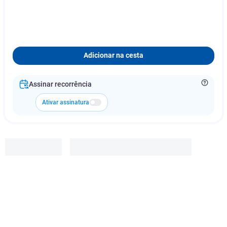
Adicionar na cesta
Assinar recorrência
Ativar assinatura
Aeroflex
R$
32
,
99
Adicionar à cesta
1
x