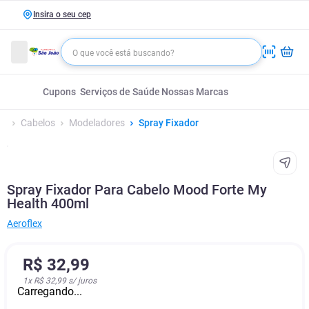
Insira o seu cep
Cupons
Serviços de Saúde
Nossas Marcas
Cabelos
Modeladores
Spray Fixador
Spray Fixador Para Cabelo Mood Forte My
Health 400ml
Aeroflex
R$
32
,
99
1
x
R$ 32,99
s/ juros
Carregando...