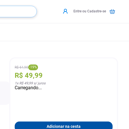
Entre ou Cadastre-se
-
19
%
R$
61
,
90
R$
49
,
99
1
x
R$ 49,99
s/ juros
Carregando...
Adicionar na cesta