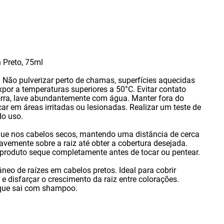
 Preto
,
75ml
. Não pulverizar perto de chamas
,
superfícies aquecidas
por a temperaturas superiores a 50°C. Evitar contato
rra
,
lave abundantemente com água. Manter fora do
ar em áreas irritadas ou lesionadas. Realizar um teste de
do uso.
que nos cabelos secos
,
mantendo uma distância de cerca
uavemente sobre a raiz até obter a cobertura desejada.
produto seque completamente antes de tocar ou pentear.
neo de raízes em cabelos pretos. Ideal para cobrir
e disfarçar o crescimento da raiz entre colorações.
 que sai com shampoo.