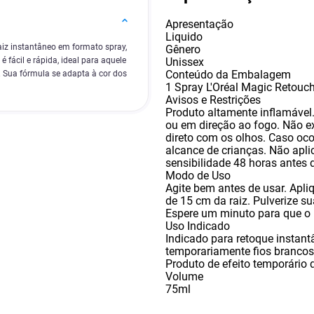
Apresentação
Liquido
aiz instantâneo em formato spray,
Gênero
Unissex
 fácil e rápida, ideal para aquele
Conteúdo da Embalagem
o. Sua fórmula se adapta à cor dos
1 Spray L'Oréal Magic Retouch
Avisos e Restrições
Produto altamente inflamável
ou em direção ao fogo. Não ex
direto com os olhos. Caso oco
alcance de crianças. Não aplic
sensibilidade 48 horas antes 
Modo de Uso
Agite bem antes de usar. Apli
de 15 cm da raiz. Pulverize s
Espere um minuto para que o 
Uso Indicado
Indicado para retoque instantâ
temporariamente fios brancos 
Produto de efeito temporário
Volume
75ml