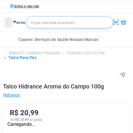
Insira o seu cep
Cupons
Serviços de Saúde
Nossas Marcas
Beleza E Cuidados Pessoais
Cuidado Com Os Pés
Talco Para Pés
Talco Hidrance Aroma do Campo 100g
Hidrance
R$
20
,
99
1
x
R$ 20,99
s/ juros
Carregando...