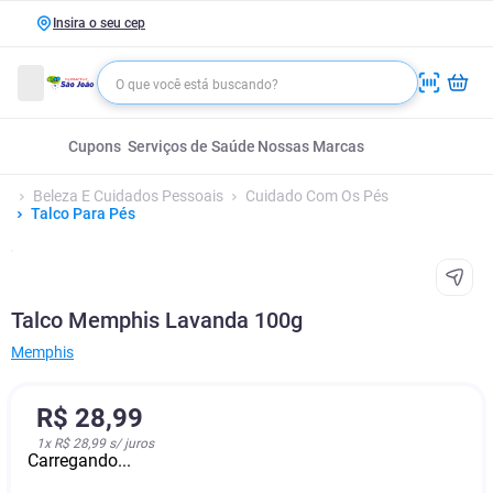
Insira o seu cep
Cupons
Serviços de Saúde
Nossas Marcas
Beleza E Cuidados Pessoais
Cuidado Com Os Pés
Talco Para Pés
Talco Memphis Lavanda 100g
Memphis
R$
28
,
99
1
x
R$ 28,99
s/ juros
Carregando...