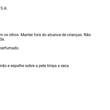
S.A.
om os olhos. Manter fora do alcance de crianças. Não
ida.
 perfumado.
ão e espalhe sobre a pele limpa e seca.