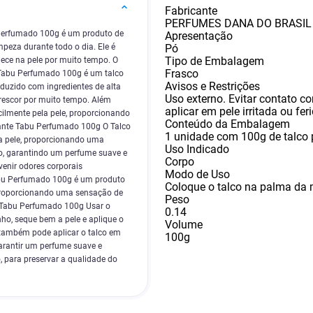
Fabricante
PERFUMES DANA DO BRASIL 
Perfumado 100g é um produto de
Apresentação
Pó
mpeza durante todo o dia. Ele é
Tipo de Embalagem
ece na pele por muito tempo. O
Frasco
Tabu Perfumado 100g é um talco
Avisos e Restrições
oduzido com ingredientes de alta
Uso externo. Evitar contato c
rescor por muito tempo. Além
aplicar em pele irritada ou fer
acilmente pela pele, proporcionando
Conteúdo da Embalagem
rante Tabu Perfumado 100g O Talco
1 unidade com 100g de talco
a pele, proporcionando uma
Uso Indicado
ho, garantindo um perfume suave e
Corpo
enir odores corporais
Modo de Uso
abu Perfumado 100g é um produto
Coloque o talco na palma da m
 proporcionando uma sensação de
Peso
e Tabu Perfumado 100g Usar o
0.14
o, seque bem a pele e aplique o
Volume
também pode aplicar o talco em
100g
garantir um perfume suave e
 para preservar a qualidade do