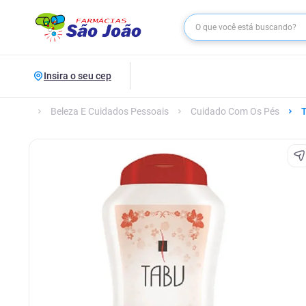
Insira o seu cep
Beleza E Cuidados Pessoais
Cuidado Com Os Pés
T