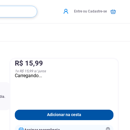
Entre ou Cadastre-se
R$
15
,
99
1
x
R$ 15,99
s/ juros
Carregando...
dia.
Adicionar na cesta