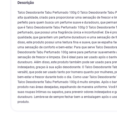
Descrição
Talco Desodorante Tabu Perfumado 100g O Talco Desodorante Tabu 
alta qualidade, criado para proporcionar uma sensação de frescor e li
perfeito para quem busca um perfume suave e duradouro, que perman
que é Talco Desodorante Tabu Perfumado 100g O Talco Desodorante 
perfumado, que possui uma fragrância única e inconfundível. Ele é pr
qualidade, que garantem um perfume duradouro e uma sensação de f
disso, este produto possui uma textura fina e suave, que se espalha f
uma sensação de conforto e bem-estar. Para que serve Talco Desodo
Desodorante Tabu Perfumado 100g serve para perfumar suavemente 
sensação de frescor e limpeza. Ele é ideal para ser usado após o ban
duradouro. Além disso, este produto também pode ser usado para prev
indesejados, graças à sua ação desodorante. O Talco Desodorante T
versátil, que pode ser usado tanto por homens quanto por mulheres,
bem-estar e frescor durante todo o dia. Como usar Talco Desodorant
Talco Desodorante Tabu Perfumado 100g é muito simples. Após o banh
produto nas áreas desejadas, espalhando de maneira uniforme. Você 
suas roupas íntimas ou sapatos, para prevenir odores indesejados e 
duradouro. Lembre-se de sempre fechar bem a embalagem após o uso,
produto.