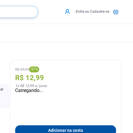
Entre ou Cadastre-se
-
57
%
R$
29
,
99
R$
12
,
99
1
x
R$ 12,99
s/ juros
ual
Carregando...
Adicionar na cesta