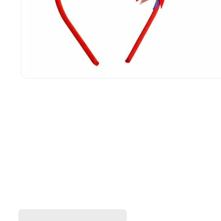
Tiara Coleção Volta As Aula
Outras
241