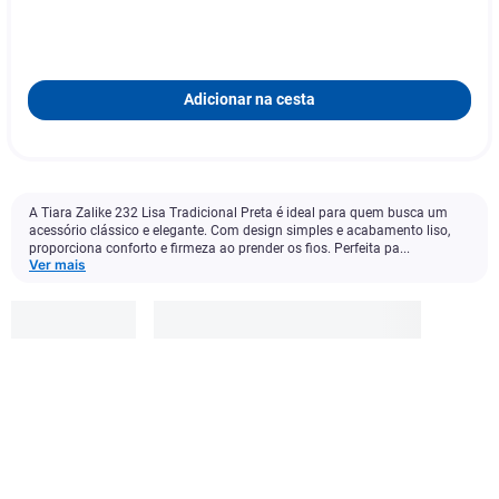
Adicionar na cesta
A Tiara Zalike 232 Lisa Tradicional Preta é ideal para quem busca um
acessório clássico e elegante. Com design simples e acabamento liso,
proporciona conforto e firmeza ao prender os fios. Perfeita pa...
Ver mais
Zalike
R$
10
,
49
Adicionar à cesta
1
x