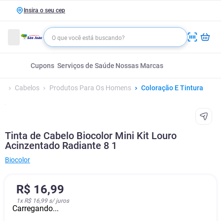
Insira o seu cep
Cupons
Serviços de Saúde
Nossas Marcas
Cabelos
Produtos Para Os Homens
Coloração E Tintura
Tinta de Cabelo Biocolor Mini Kit Louro
Acinzentado Radiante 8 1
Biocolor
R$
16
,
99
1
x
R$ 16,99
s/ juros
Carregando...