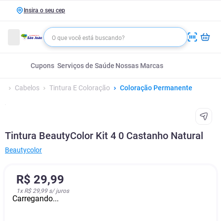
Insira o seu cep
Cupons
Serviços de Saúde
Nossas Marcas
Cabelos
Tintura E Coloração
Coloração Permanente
Tintura BeautyColor Kit 4 0 Castanho Natural
Beautycolor
R$
29
,
99
1
x
R$ 29,99
s/ juros
Carregando...