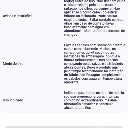
toque) antes do uso. Não usar em cílios
e sobrancelhas
,
pois pode causar
irritação nos olhos ou cegueira. Não
aplicar se o couro cabeludo estiver
Avisos e Restrições
irritado ou lesionado. Pode causar
reação alérgica. Evitar contato com os
olhos; em caso de contato
,
lavar
imediatamente com água em
abundância. Manter fora do alcance de
crianças
Lave os cabelos com shampoo neutro e
seque completamente. Misture os
componentes do kit seguindo as
instruções da embalagem. Aplique a
tintura uniformemente nos cabelos
,
Modo de Uso
começando pelas raízes e distribuindo
até as pontas. Deixe o produto agir
pelo tempo recomendado na instrução
do fabricante. Enxágue completamente
os cabelos com água em temperatura
ambiente
Indicado para todos os tipos de cabelo
,
seu uso proporciona cores intensas
Uso Indicado
com brilho extraordinário
,
máxima
hidratação e maciez e cobertura
absoluta dos fios