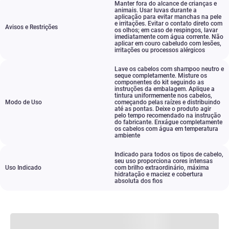
Manter fora do alcance de crianças e
animais. Usar luvas durante a
aplicação para evitar manchas na pele
e irritações. Evitar o contato direto com
Avisos e Restrições
os olhos; em caso de respingos
,
lavar
imediatamente com água corrente. Não
aplicar em couro cabeludo com lesões
,
irritações ou processos alérgicos
Lave os cabelos com shampoo neutro e
seque completamente. Misture os
componentes do kit seguindo as
instruções da embalagem. Aplique a
tintura uniformemente nos cabelos
,
Modo de Uso
começando pelas raízes e distribuindo
até as pontas. Deixe o produto agir
pelo tempo recomendado na instrução
do fabricante. Enxágue completamente
os cabelos com água em temperatura
ambiente
Indicado para todos os tipos de cabelo
,
seu uso proporciona cores intensas
Uso Indicado
com brilho extraordinário
,
máxima
hidratação e maciez e cobertura
absoluta dos fios