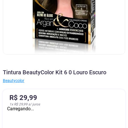
Tintura BeautyColor Kit 6 0 Louro Escuro
Beautycolor
R$
29
,
99
1
x
R$ 29,99
s/ juros
Carregando...