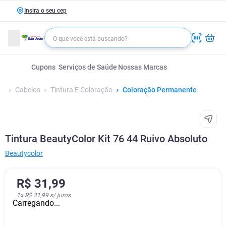
Insira o seu cep
Cupons
Serviços de Saúde
Nossas Marcas
Cabelos
Tintura E Coloração
Coloração Permanente
Tintura BeautyColor Kit 76 44 Ruivo Absoluto
Beautycolor
R$
31
,
99
1
x
R$ 31,99
s/ juros
Carregando...