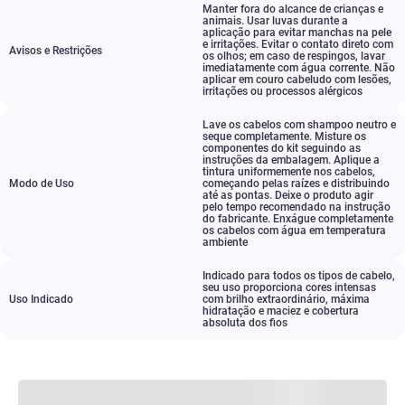
Manter fora do alcance de crianças e
animais. Usar luvas durante a
aplicação para evitar manchas na pele
e irritações. Evitar o contato direto com
Avisos e Restrições
os olhos; em caso de respingos
,
lavar
imediatamente com água corrente. Não
aplicar em couro cabeludo com lesões
,
irritações ou processos alérgicos
Lave os cabelos com shampoo neutro e
seque completamente. Misture os
componentes do kit seguindo as
instruções da embalagem. Aplique a
tintura uniformemente nos cabelos
,
Modo de Uso
começando pelas raízes e distribuindo
até as pontas. Deixe o produto agir
pelo tempo recomendado na instrução
do fabricante. Enxágue completamente
os cabelos com água em temperatura
ambiente
Indicado para todos os tipos de cabelo
,
seu uso proporciona cores intensas
Uso Indicado
com brilho extraordinário
,
máxima
hidratação e maciez e cobertura
absoluta dos fios