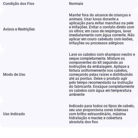
Condição dos Fios
Normais
Manter fora do alcance de crianças e
animais. Usar luvas durante a
aplicação para evitar manchas na pele
e irritações. Evitar o contato direto com
Avisos e Restrições
os olhos; em caso de respingos
,
lavar
imediatamente com água corrente. Não
aplicar em couro cabeludo com lesões
,
irritações ou processos alérgicos
Lave os cabelos com shampoo neutro e
seque completamente. Misture os
componentes do kit seguindo as
instruções da embalagem. Aplique a
tintura uniformemente nos cabelos
,
Modo de Uso
começando pelas raízes e distribuindo
até as pontas. Deixe o produto agir
pelo tempo recomendado na instrução
do fabricante. Enxágue completamente
os cabelos com água em temperatura
ambiente
Indicado para todos os tipos de cabelo
,
seu uso proporciona cores intensas
Uso Indicado
com brilho extraordinário
,
máxima
hidratação e maciez e cobertura
absoluta dos fios