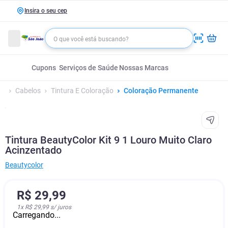
Insira o seu cep
Cupons
Serviços de Saúde
Nossas Marcas
Cabelos
Tintura E Coloração
Coloração Permanente
Tintura BeautyColor Kit 9 1 Louro Muito Claro
Acinzentado
Beautycolor
R$
29
,
99
1
x
R$ 29,99
s/ juros
Carregando...