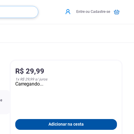
Entre ou Cadastre-se
R$
29
,
99
1
x
R$ 29,99
s/ juros
Carregando...
de
Adicionar na cesta