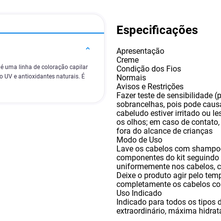
Especificações
Apresentação
Creme
é uma linha de coloração capilar
Condição dos Fios
Normais
 UV e antioxidantes naturais. É
Avisos e Restrições
Fazer teste de sensibilidade (
sobrancelhas
,
pois pode causa
cabeludo estiver irritado ou l
os olhos; em caso de contato
fora do alcance de crianças
Modo de Uso
Lave os cabelos com shampoo
componentes do kit seguindo 
uniformemente nos cabelos
,
c
Deixe o produto agir pelo te
completamente os cabelos c
Uso Indicado
Indicado para todos os tipos 
extraordinário
,
máxima hidrata