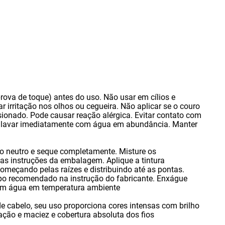
prova de toque) antes do uso. Não usar em cílios e
r irritação nos olhos ou cegueira. Não aplicar se o couro
esionado. Pode causar reação alérgica. Evitar contato com
,
lavar imediatamente com água em abundância. Manter
 neutro e seque completamente. Misture os
as instruções da embalagem. Aplique a tintura
omeçando pelas raízes e distribuindo até as pontas.
mpo recomendado na instrução do fabricante. Enxágue
om água em temperatura ambiente
de cabelo
,
seu uso proporciona cores intensas com brilho
ção e maciez e cobertura absoluta dos fios