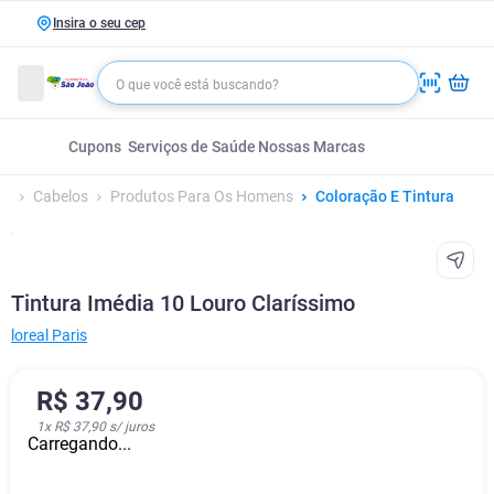
Insira o seu cep
Cupons
Serviços de Saúde
Nossas Marcas
Cabelos
Produtos Para Os Homens
Coloração E Tintura
Tintura Imédia 10 Louro Claríssimo
‎loreal Paris
R$
37
,
90
1
x
R$ 37,90
s/ juros
Carregando...