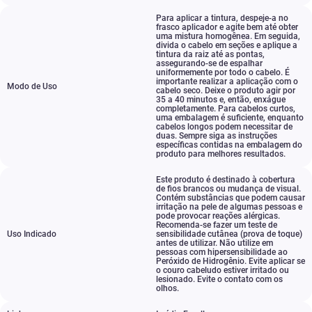
Para aplicar a tintura
,
despeje-a no
frasco aplicador e agite bem até obter
uma mistura homogênea. Em seguida
,
divida o cabelo em seções e aplique a
tintura da raiz até as pontas
,
assegurando-se de espalhar
uniformemente por todo o cabelo. É
importante realizar a aplicação com o
Modo de Uso
cabelo seco. Deixe o produto agir por
35 a 40 minutos e
,
então
,
enxágue
completamente. Para cabelos curtos
,
uma embalagem é suficiente
,
enquanto
cabelos longos podem necessitar de
duas. Sempre siga as instruções
específicas contidas na embalagem do
produto para melhores resultados.
Este produto é destinado à cobertura
de fios brancos ou mudança de visual.
Contém substâncias que podem causar
irritação na pele de algumas pessoas e
pode provocar reações alérgicas.
Recomenda-se fazer um teste de
Uso Indicado
sensibilidade cutânea (prova de toque)
antes de utilizar. Não utilize em
pessoas com hipersensibilidade ao
Peróxido de Hidrogênio. Evite aplicar se
o couro cabeludo estiver irritado ou
lesionado. Evite o contato com os
olhos.