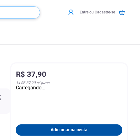
Entre ou Cadastre-se
R$
37
,
90
1
x
R$ 37,90
s/ juros
Carregando...
,
a
Adicionar na cesta