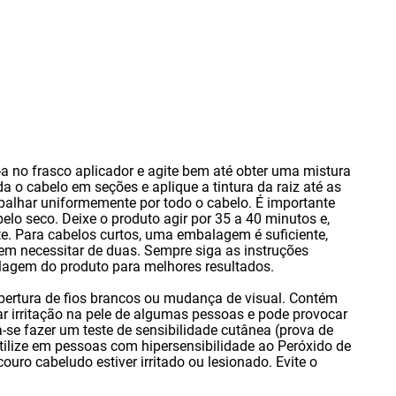
-a no frasco aplicador e agite bem até obter uma mistura
da o cabelo em seções e aplique a tintura da raiz até as
palhar uniformemente por todo o cabelo. É importante
belo seco. Deixe o produto agir por 35 a 40 minutos e
,
. Para cabelos curtos
,
uma embalagem é suficiente
,
m necessitar de duas. Sempre siga as instruções
lagem do produto para melhores resultados.
obertura de fios brancos ou mudança de visual. Contém
 irritação na pele de algumas pessoas e pode provocar
se fazer um teste de sensibilidade cutânea (prova de
 utilize em pessoas com hipersensibilidade ao Peróxido de
couro cabeludo estiver irritado ou lesionado. Evite o