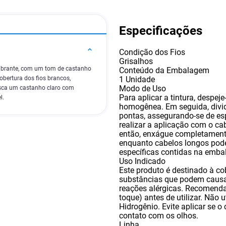
Especificações
Condição dos Fios
Grisalhos
vibrante, com um tom de castanho
Conteúdo da Embalagem
1 Unidade
bertura dos fios brancos,
Modo de Uso
usca um castanho claro com
Para aplicar a tintura
,
despeje
l.
homogênea. Em seguida
,
divi
pontas
,
assegurando-se de es
realizar a aplicação com o ca
então
,
enxágue completamente
enquanto cabelos longos pode
específicas contidas na emba
Uso Indicado
Este produto é destinado à c
substâncias que podem causar
reações alérgicas. Recomenda-
toque) antes de utilizar. Não
Hidrogênio. Evite aplicar se o 
contato com os olhos.
Linha