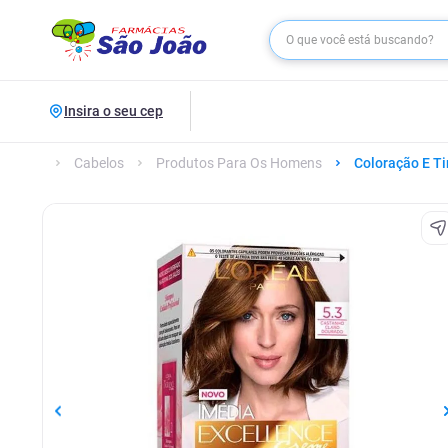
Insira o seu cep
Cabelos
Produtos Para Os Homens
Coloração E Ti