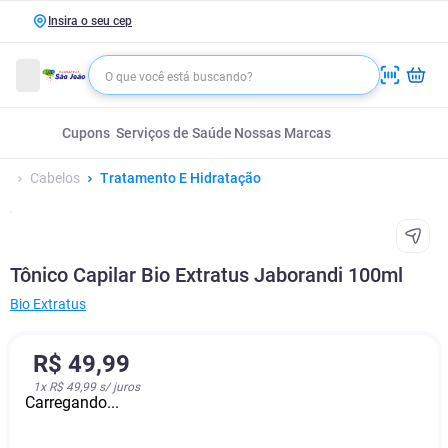
Insira o seu cep
Cupons
Serviços de Saúde
Nossas Marcas
Cabelos
Tratamento E Hidratação
Tônico Capilar Bio Extratus Jaborandi 100ml
Bio Extratus
R$
49
,
99
1
x
R$ 49,99
s/ juros
Carregando...