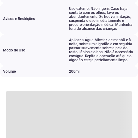
Uso externo. Não ingerir. Caso haja
contato com os olhos
,
lave-os
abundantemente. Se houver irritação
,
Avisos e Restrições
suspenda o uso imediatamente e
procure orientação médica. Mantenha
fora do alcance das crianças
Aplicar a Água Micelar
,
de manhã e à
noite
,
sobre um algodão e em seguida
passar suavemente sobre a pele do
Modo de Uso
rosto
,
lábios e olhos. Não é necessário
enxágue. Repita a operação até que o
algodão esteja perfeitamente limpo
Volume
200ml