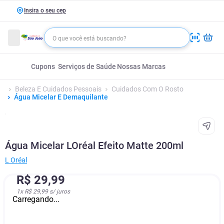
Insira o seu cep
Cupons
Serviços de Saúde
Nossas Marcas
Beleza E Cuidados Pessoais
Cuidados Com O Rosto
Água Micelar E Demaquilante
Água Micelar LOréal Efeito Matte 200ml
L Oréal
R$
29
,
99
1
x
R$ 29,99
s/ juros
Carregando...