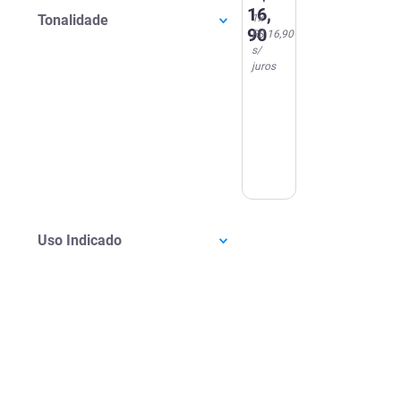
16
,
Tonalidade
1
x
90
R$ 16,90
s/
juros
Uso Indicado