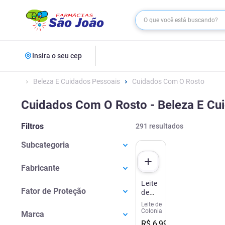
Insira o seu cep
Beleza E Cuidados Pessoais
Cuidados Com O Rosto
Cuidados Com O Rosto - Beleza E Cu
Filtros
291
resultados
Subcategoria
Hidratante Labial
(
85
)
Fabricante
Hidratante Para O Rosto
(
61
)
Leite
Beiersdorf
(
54
)
Limpeza Facial
(
44
)
Fator de Proteção
de
Cimed
(
26
)
Água Micelar E Demaquilante
(
40
)
Colônia
Leite de
FPS24
(
6
)
100ml
L'Oréal
(
12
)
Colonia
Sérum E Anti-idade
(
28
)
Marca
Tempo
FPS80
(
4
)
Kao Corporation
(
9
)
R$
6
,
99
Anti Acne
(
11
)