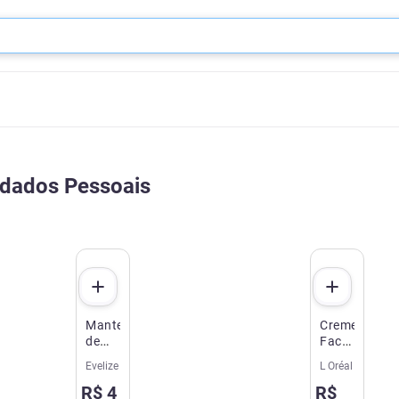
idados Pessoais
Manteiga
Creme
de
Facial
Cacau
LOréal
Evelize
L Oréal
Evelize
Revitalift
R$
4
R$
Bastão
Diurno