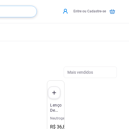
Entre ou Cadastre-se
Mais vendidos
Lenço
Demaquilante
Neutrogena
Neutrogena
Deep
Clean
R$
36
,
89