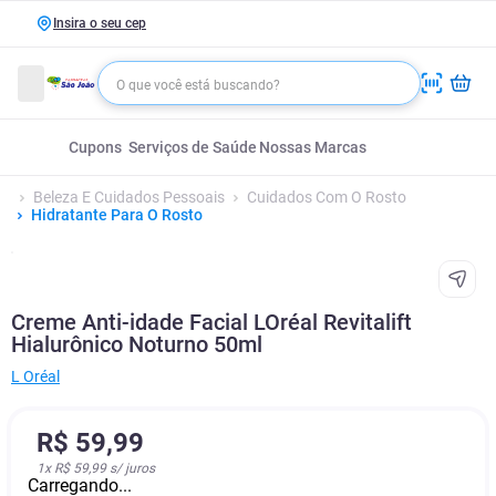
Insira o seu cep
Cupons
Serviços de Saúde
Nossas Marcas
Beleza E Cuidados Pessoais
Cuidados Com O Rosto
Hidratante Para O Rosto
Creme Anti-idade Facial LOréal Revitalift
Hialurônico Noturno 50ml
L Oréal
R$
59
,
99
1
x
R$ 59,99
s/ juros
Carregando...