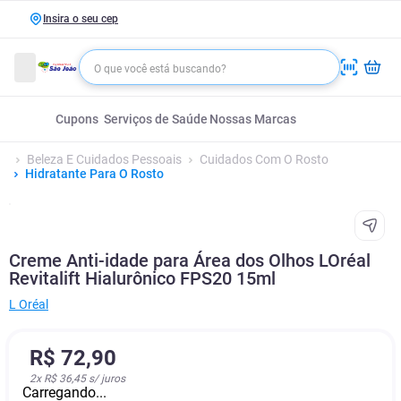
Insira o seu cep
Cupons
Serviços de Saúde
Nossas Marcas
Beleza E Cuidados Pessoais
Cuidados Com O Rosto
Hidratante Para O Rosto
Creme Anti-idade para Área dos Olhos LOréal
Revitalift Hialurônico FPS20 15ml
L Oréal
R$
72
,
90
2
x
R$ 36,45
s/ juros
Carregando...