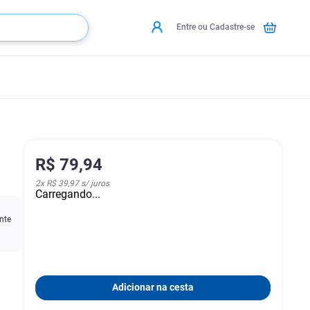
Entre ou Cadastre-se
R$
79
,
94
2
x
R$ 39,97
s/ juros
Carregando...
nte
Adicionar na cesta