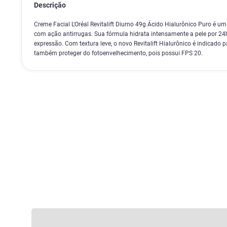
Descrição
Creme Facial L'Oréal Revitalift Diurno 49g Ácido Hialurônico Puro é um
com ação antirrugas. Sua fórmula hidrata intensamente a pele por 24h
expressão. Com textura leve, o novo Revitalift Hialurônico é indicado p
também proteger do fotoenvelhecimento, pois possui FPS 20.