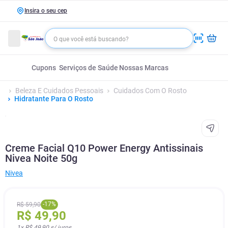
Insira o seu cep
Cupons
Serviços de Saúde
Nossas Marcas
Beleza E Cuidados Pessoais
Cuidados Com O Rosto
Hidratante Para O Rosto
Creme Facial Q10 Power Energy Antissinais
Nivea Noite 50g
Nivea
-
17
%
R$
59
,
90
R$
49
,
90
1
x
R$ 49,90
s/ juros