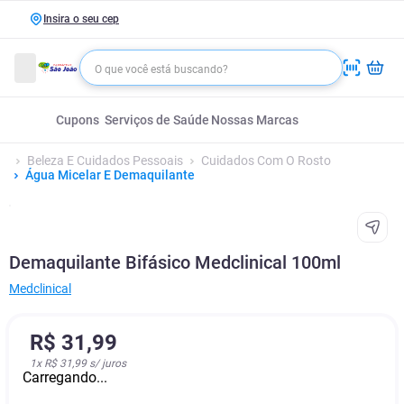
Insira o seu cep
Cupons
Serviços de Saúde
Nossas Marcas
Beleza E Cuidados Pessoais
Cuidados Com O Rosto
Água Micelar E Demaquilante
Demaquilante Bifásico Medclinical 100ml
Medclinical
R$
31
,
99
1
x
R$ 31,99
s/ juros
Carregando...