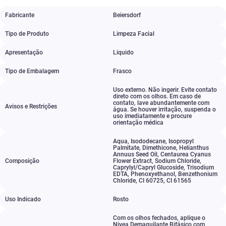
Fabricante
Beiersdorf
Tipo de Produto
Limpeza Facial
Apresentação
Liquido
Tipo de Embalagem
Frasco
Uso externo. Não ingerir. Evite contato
direto com os olhos. Em caso de
contato
,
lave abundantemente com
Avisos e Restrições
água. Se houver irritação
,
suspenda o
uso imediatamente e procure
orientação médica
Aqua
,
Isododecane
,
Isopropyl
Palmitate
,
Dimethicone
,
Helianthus
Annuus Seed Oil
,
Centaurea Cyanus
Composição
Flower Extract
,
Sodium Chloride
,
Caprylyl/Capryl Glucoside
,
Trisodium
EDTA
,
Phenoxyethanol
,
Benzethonium
Chloride
,
CI 60725
,
CI 61565
Uso Indicado
Rosto
Com os olhos fechados
,
aplique o
Nivea Demaquilante Bifásico com