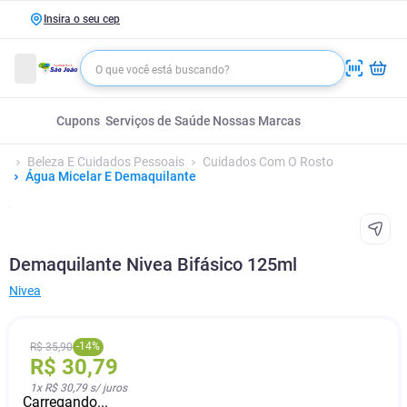
Insira o seu cep
Cupons
Serviços de Saúde
Nossas Marcas
Beleza E Cuidados Pessoais
Cuidados Com O Rosto
Água Micelar E Demaquilante
Demaquilante Nivea Bifásico 125ml
Nivea
-
14
%
R$
35
,
90
R$
30
,
79
1
x
R$ 30,79
s/ juros
Carregando...