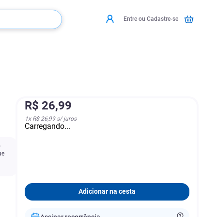
Entre ou Cadastre-se
R$
26
,
99
1
x
R$ 26,99
s/ juros
Carregando...
o
ue
Adicionar na cesta