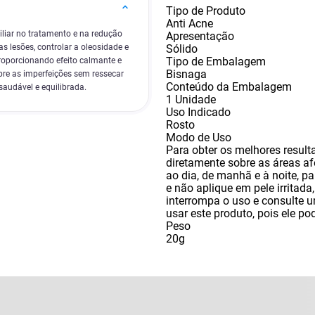
Tipo de Produto
Anti Acne
iliar no tratamento e na redução
Apresentação
Sólido
s lesões, controlar a oleosidade e
Tipo de Embalagem
proporcionando efeito calmante e
Bisnaga
bre as imperfeições sem ressecar
Conteúdo da Embalagem
audável e equilibrada.
1 Unidade
Uso Indicado
Rosto
Modo de Uso
Para obter os melhores result
diretamente sobre as áreas a
ao dia
,
de manhã e à noite
,
pa
e não aplique em pele irritada
interrompa o uso e consulte u
usar este produto
,
pois ele po
Peso
20g