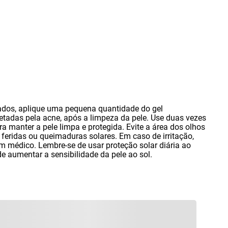
ados
,
aplique uma pequena quantidade do gel
fetadas pela acne
,
após a limpeza da pele. Use duas vezes
ra manter a pele limpa e protegida. Evite a área dos olhos
,
feridas ou queimaduras solares. Em caso de irritação
,
m médico. Lembre-se de usar proteção solar diária ao
de aumentar a sensibilidade da pele ao sol.