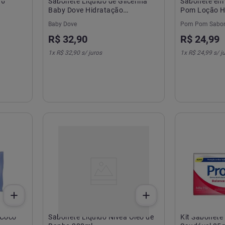
 6
Sabonete Liquido de Glicerina
Sabonete em 
Baby Dove Hidratação
Pom Loção Hi
Glicerinada 400 ml
Unidades de 
Baby Dove
Pom Pom Sabon
R$
32
,
90
R$
24
,
99
1
x
R$ 32,90
s/ juros
1
x
R$ 24,99
s/ j
 Coco
Sabonete Líquido Nivea Óleo de
Kit Sabonete