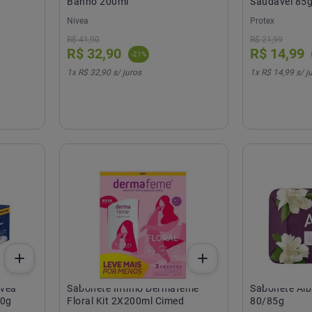
Banho 200ml
Saudável 85g
Nivea
Protex
R$
41
,
90
R$
21
,
99
R$
32
,
90
R$
14
,
99
-
21
%
1
x
R$ 32,90
s/ juros
1
x
R$ 14,99
s/ j
ivea
Sabonete Íntimo Dermafeme
Sabonete Al
90g
Floral Kit 2X200ml Cimed
80/85g