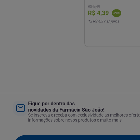
R$
5
,
49
R$
4
,
39
-
20
%
1
x
R$ 4,39
s/ juros
Fique por dentro das
novidades da Farmácia São João!
Se inscreva e receba com exclusividade as melhores oferta
informações sobre novos produtos e muito mais