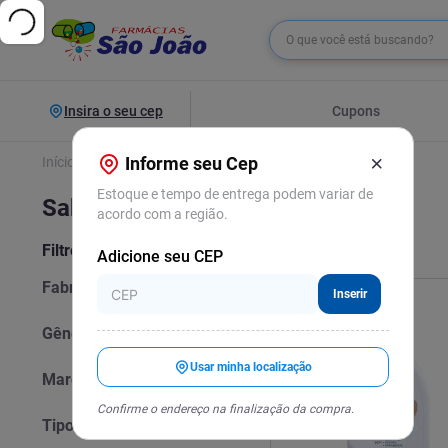
O que você está buscand
Insira o seu cep
Cupons
Higiene
Informe seu Cep
Banho
Sabonetes
Estoque e tempo de entrega podem variar de
Sabonetes - Banho - Higiene
acordo com a região.
Filtros
474
resultados
Adicione seu CEP
Fabricante
Inserir
Unilever
(
48
)
Gênero
Beiersdorf
(
29
)
Usar minha localização
Feminino
(
3
)
Colgate-Palmolive
(
20
)
Marca
Unissex
(
70
)
Johnson & Johnson
(
11
)
Confirme o endereço na finalização da compra.
Abouthy
(
1
)
Orgânica
(
10
)
Tipo de Cuidado
Above
(
11
)
Flora
(
9
)