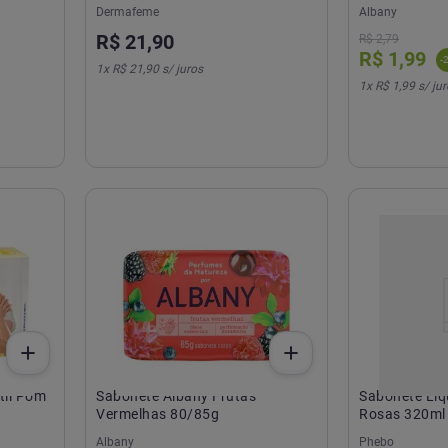
Dermafeme
Albany
R$
21
,
90
R$
2
,
79
R$
1
,
99
-
1
x
R$ 21,90
s/ juros
1
x
R$ 1,99
s/ jur
til Pom
Sabonete Albany Frutas
Sabonete Líq
Vermelhas 80/85g
Rosas 320ml
Albany
Phebo