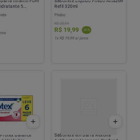
Barra Infantil Pom
Sabonete Líquido Phebo Amazon
dratante 5
Refil 320ml
80g
ete
Phebo
R$
28
,
99
R$
19
,
99
-
31
%
uros
1
x
R$ 19,99
s/ juros
 Protex Balance
Sabonete em Barra Rexona