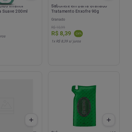
ido Infantil
Sabonete em Barra Granado
a Suave 200ml
Tratamento Enxofre 90g
Granado
R$
10
,
99
R$
8
,
39
-
24
%
uros
1
x
R$ 8,39
s/ juros