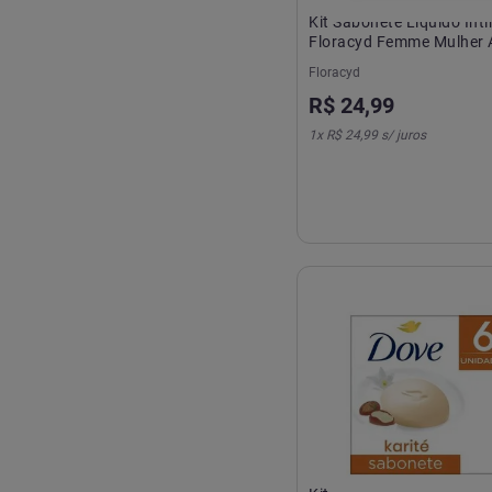
Kit Sabonete Líquido Ínt
Floracyd Femme Mulher A
Unidades com 200ml Ca
Floracyd
R$
24
,
99
1
x
R$ 24,99
s/ juros