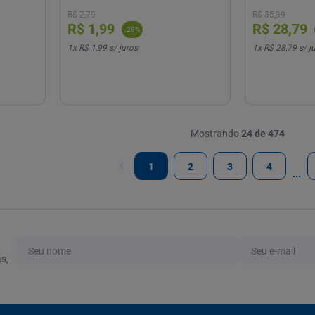
R$
2
,
79
R$
35
,
99
R$
1
,
99
R$
28
,
79
-
29
%
1
x
R$ 1,99
s/ juros
1
x
R$ 28,79
s/ j
Mostrando
24 de 474
1
2
3
4
s,