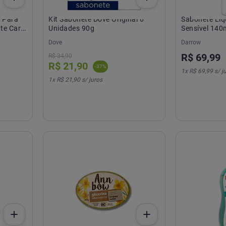
l Para
Kit Sabonete Dove Original 6
Sabonete Líq
te Care
Unidades 90g
Sensível 140
Dove
Darrow
R$
69
,
99
R$
34
,
90
R$
21
,
90
-
37
%
1
x
R$ 69,99
s/ j
1
x
R$ 21,90
s/ juros