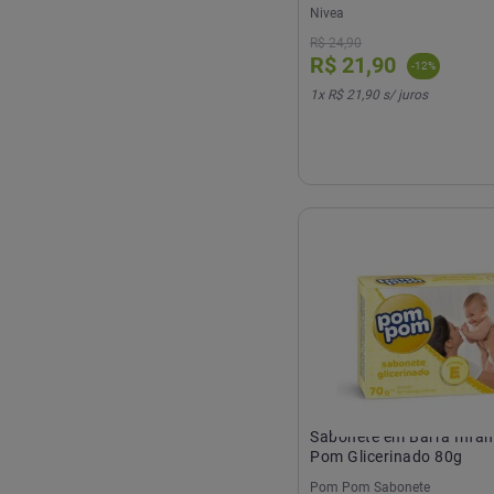
Nivea
R$
24
,
90
R$
21
,
90
-
12
%
1
x
R$ 21,90
s/ juros
Sabonete em Barra Infan
Pom Glicerinado 80g
Pom Pom Sabonete