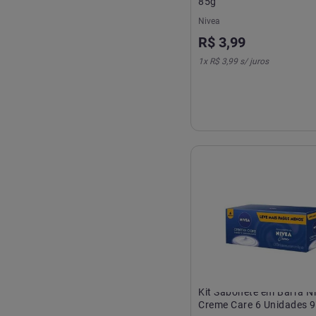
85g
Nivea
R$
3
,
99
1
x
R$ 3,99
s/ juros
Kit Sabonete em Barra N
Creme Care 6 Unidades 