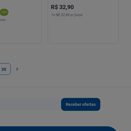
R$
32
,
90
-
20
%
1
x
R$ 32,90
s/ juros
uros
20
Receber ofertas