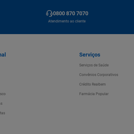
0800 870 7070
Atendimento ao cliente
nal
Serviços
a
Serviços de Saúde
Convênios Corporativos
Crédito Realbem
osco
Farmácia Popular
as
rtas