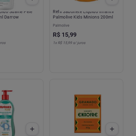
uido Suavie Pele
Refil Sabonete Líquido Infantil
ml Darrow
Palmolive Kids Minions 200ml
Palmolive
R$
15
,
99
uros
1
x
R$ 15,99
s/ juros