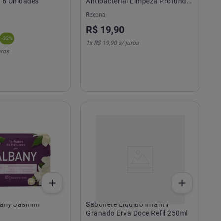
 6 Unidades
Antibacterial Limpeza Profunda
84g 6 barras
Rexona
R$
19
,
90
-
32
%
1
x
R$ 19,90
s/ juros
uros
bany Jasmim
Sabonete Líquido Infantil
Granado Erva Doce Refil 250ml