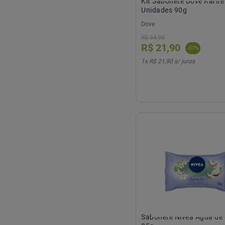
Kit Sabonete Dove Karité
Unidades 90g
Dove
R$
34
,
90
R$
21
,
90
-
37
%
1
x
R$ 21,90
s/ juros
Sabonete Nivea Água de