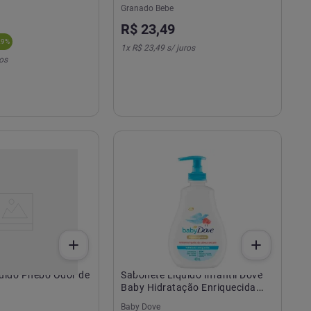
Granado Bebe
R$
23
,
49
29
%
1
x
R$ 23,49
s/ juros
os
uido Phebo Odor de
Sabonete Líquido Infantil Dove
Baby Hidratação Enriquecida
400ml
Baby Dove