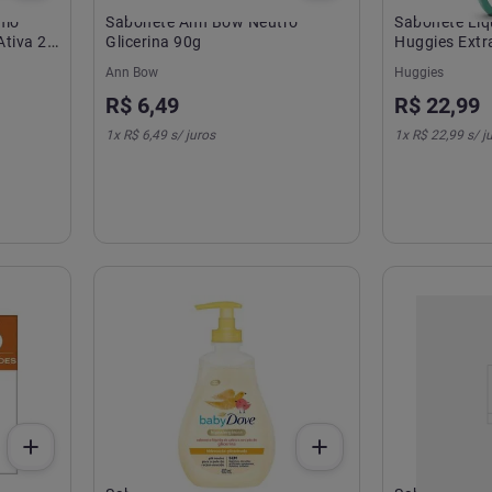
imo
Sabonete Ann Bow Neutro
Sabonete Líqu
tiva 2
Glicerina 90g
Huggies Extr
da
Ann Bow
Huggies
R$
6
,
49
R$
22
,
99
1
x
R$ 6,49
s/ juros
1
x
R$ 22,99
s/ j