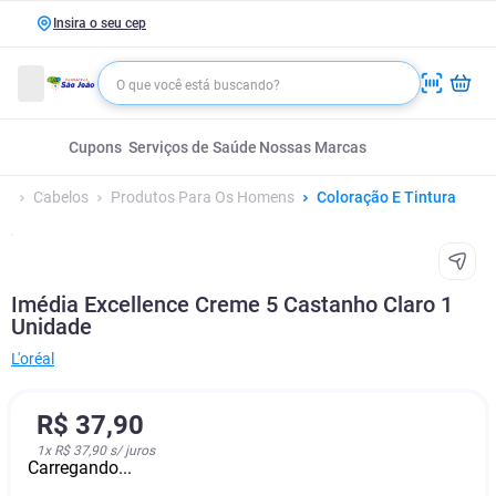
Insira o seu cep
Cupons
Serviços de Saúde
Nossas Marcas
Cabelos
Produtos Para Os Homens
Coloração E Tintura
Imédia Excellence Creme 5 Castanho Claro 1
Unidade
L'oréal
R$
37
,
90
1
x
R$ 37,90
s/ juros
Carregando...