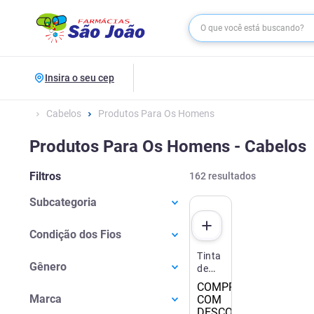
Insira o seu cep
Cabelos
Produtos Para Os Homens
Produtos Para Os Homens - Cabelos
Filtros
162
resultados
Subcategoria
Coloração E Tintura
(
129
)
Condição dos Fios
Shampoo Masculino
(
27
)
Tinta
Grisalhos
(
49
)
Gênero
de
Normais
(
42
)
Cabelo
COMPRE 2
Masculino
(
16
)
Biocolor
Marca
COM
Mini
Unissex
(
6
)
DESCONTO