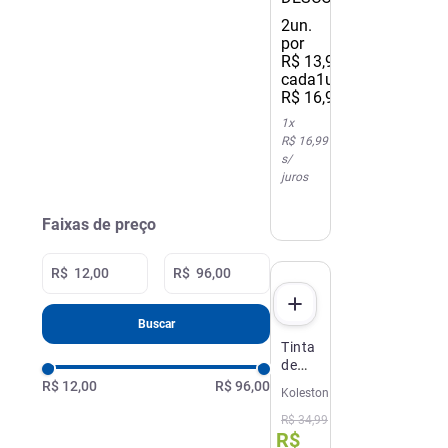
Kit
2
un.
Preto
por
Azulado
R$
13
,
99
/
Incrível
cada
1un.
2 0
R$
16
,
99
1
x
R$ 16,99
s/
juros
Faixas de preço
R$
R$
Buscar
Tinta
de
Cabelo
R$ 12,00
R$ 96,00
Koleston
Koleston
30
R$
34
,
99
R$
Castanho