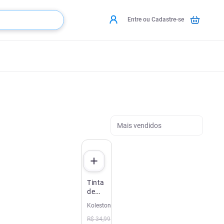
Entre ou Cadastre-se
Mais vendidos
Tinta
de
Cabelo
Koleston
Koleston
28
R$
34
,
99