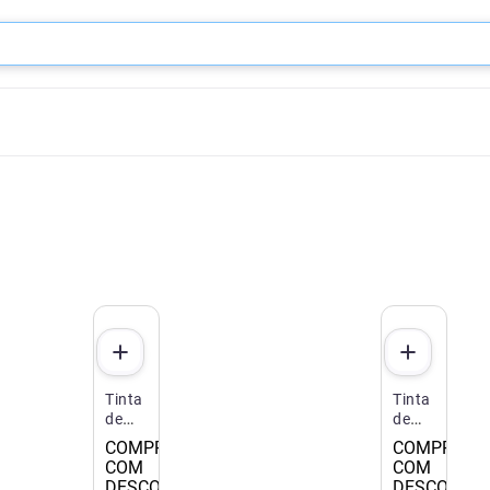
Tinta
Tinta
de
de
Cabelo
Cabelo
COMPRE 2
COMPRE 2
Biocolor
Biocolor
COM
COM
Mini
Mini
DESCONTO
DESCONTO